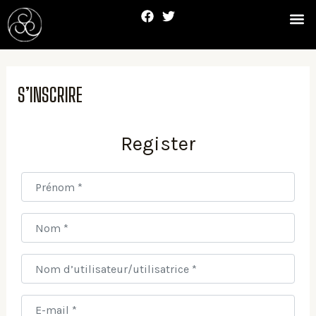
Skip
F
T
Me
to
a
w
c
i
content
e
t
b
t
o
e
o
r
S’INSCRIRE
k
Register
Prénom
*
Nom
*
Nom d’utilisateur/utilisatrice
*
E-mail
*