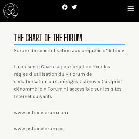
Skip
F
T
Me
to
a
w
c
i
content
e
t
b
t
o
e
THE CHART OF THE FORUM
o
r
k
Forum de sensibilisation aux préjugés d’Ustinov
La présente Charte a pour objet de fixer les
règles d’utilisation du « Forum de
sensibilisation aux préjugés Ustinov » (ci-après
dénommé le « Forum ») accessible sur les sites
Internet suivants :
www.ustinovforum.com
www.ustinovforum.net